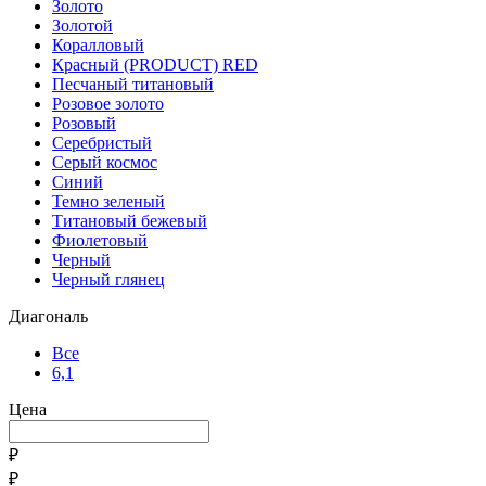
Золото
Золотой
Коралловый
Красный (PRODUCT) RED
Песчаный титановый
Розовое золото
Розовый
Серебристый
Серый космос
Синий
Темно зеленый
Титановый бежевый
Фиолетовый
Черный
Черный глянец
Диагональ
Все
6,1
Цена
₽
₽