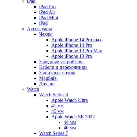
iPad
iPad Pro
iPad Air
iPad Mini
iPаd
Аксессуары
Чехлы
Apple iPhone 14 Pro max
Apple iPhone 14 Pro
Apple iPhone 13 Pro Max
Apple iPhone 13 Pro
Зарядные устройства
Кабели и переходники
Защитные стекла
MagSafe
Другие
Watch
Watch Series 8
Apple Watch Ultra
41 мм
45 мм
Apple Watch SE 2022
44 мм
40 мм
Watch Series 7