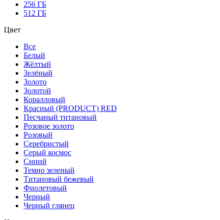
256 ГБ
512 ГБ
Цвет
Все
Белый
Жёлтый
Зелёный
Золото
Золотой
Коралловый
Красный (PRODUCT) RED
Песчаный титановый
Розовое золото
Розовый
Серебристый
Серый космос
Синий
Темно зеленый
Титановый бежевый
Фиолетовый
Черный
Черный глянец