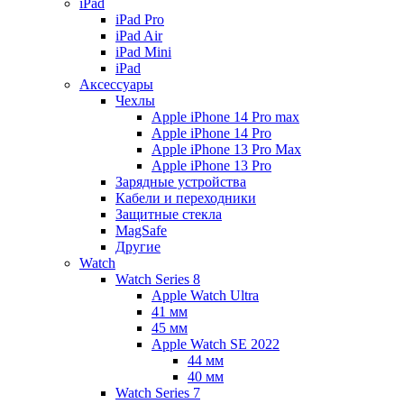
iPad
iPad Pro
iPad Air
iPad Mini
iPаd
Аксессуары
Чехлы
Apple iPhone 14 Pro max
Apple iPhone 14 Pro
Apple iPhone 13 Pro Max
Apple iPhone 13 Pro
Зарядные устройства
Кабели и переходники
Защитные стекла
MagSafe
Другие
Watch
Watch Series 8
Apple Watch Ultra
41 мм
45 мм
Apple Watch SE 2022
44 мм
40 мм
Watch Series 7