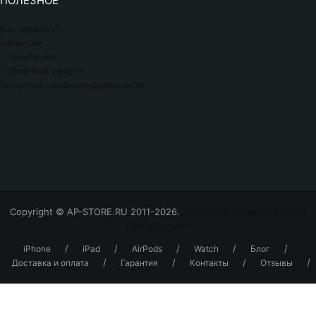
ПОЛЕЗНОЕ
Как заказать?
Вакансии
О компании
Публичная оферта
Политика конфиденциальности
Copyright © AP-STORE.RU 2011-2026.
Первый поставщик Apple в
России и СНГ.
/
/
/
/
/
iPhone
iPad
AirPods
Watch
Блог
/
/
/
/
Доставка и оплата
Гарантия
Контакты
Отзывы