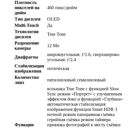
Плотность
пикселей на
460 пикс/дюйм
дюйм
Тип дисплея
OLED
Multi-Touch
Да
Технологии
True Tone
дисплея
Разрешение
12 Мп
камеры
широкоугольная: ƒ/1.6, сверхшироко­
Диафрагма
угольная: ƒ/2.4
Стабилизация
оптическая
изображения
Количество
пятилинзовый семилинзовый
линз
вспышка True Tone с функцией Slow
Sync режим «Портрет» с улучшенным
эффектом боке и функцией «Глубина»
автоматическая стабилизация
изображения функция Smart HDR 3
ночной режим панорамная съёмка
серийная съëмка режим таймера
Функции
привязка фотографий к месту съёмки