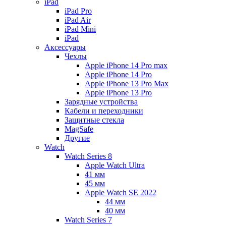
iPad
iPad Pro
iPad Air
iPad Mini
iPаd
Аксессуары
Чехлы
Apple iPhone 14 Pro max
Apple iPhone 14 Pro
Apple iPhone 13 Pro Max
Apple iPhone 13 Pro
Зарядные устройства
Кабели и переходники
Защитные стекла
MagSafe
Другие
Watch
Watch Series 8
Apple Watch Ultra
41 мм
45 мм
Apple Watch SE 2022
44 мм
40 мм
Watch Series 7