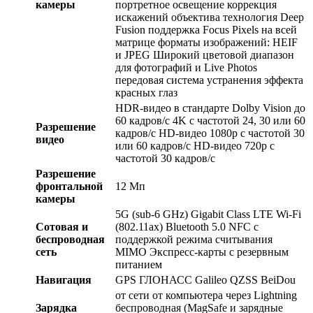
камеры
портретное освещение коррекция
искажений объектива технология Deep
Fusion поддержка Focus Pixels на всей
матрице форматы изображений: HEIF
и JPEG Широкий цветовой диапазон
для фотографий и Live Photos
передовая система устранения эффекта
красных глаз
HDR‑видео в стандарте Dolby Vision до
60 кадров/ с 4K с частотой 24, 30 или 60
Разрешение
кадров/ с HD-видео 1080p с частотой 30
видео
или 60 кадров/ с HD-видео 720p с
частотой 30 кадров/ с
Разрешение
фронтальной
12 Мп
камеры
5G (sub‑6 GHz) Gigabit Class LTE Wi-Fi
Сотовая и
(802.11​ax) Bluetooth 5.0 NFC с
беспроводная
поддержкой режима считывания
сеть
MIMO Экспресс‑карты с резервным
питанием
Навигация
GPS ГЛОНАСС Galileo QZSS BeiDou
от сети от компьютера через Lightning
Зарядка
беспроводная (MagSafe и зарядные