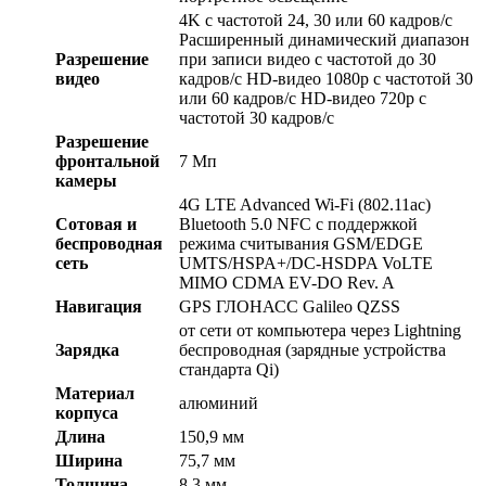
4K с частотой 24, 30 или 60 кадров/ с
Расширенный динамический диапазон
Разрешение
при записи видео с частотой до 30
видео
кадров/ с HD-видео 1080p с частотой 30
или 60 кадров/ с HD-видео 720p с
частотой 30 кадров/ с
Разрешение
фронтальной
7 Мп
камеры
4G LTE Advanced Wi-Fi (802.11​ac)
Сотовая и
Bluetooth 5.0 NFC с поддержкой
беспроводная
режима считывания GSM/EDGE
сеть
UMTS/​HSPA+/​DC-HSDPA VoLTE
MIMO CDMA EV-DO Rev. A
Навигация
GPS ГЛОНАСС Galileo QZSS
от сети от компьютера через Lightning
Зарядка
беспроводная (зарядные устройства
стандарта Qi)
Материал
алюминий
корпуса
Длина
150,9 мм
Ширина
75,7 мм
Толщина
8,3 мм