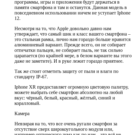
программы, игры и приложения будут держаться в
памяти смартфона и там и останутся. Данная модель в
повседневном использовании ничем не уступает Iphone
12.
Несмотря на то, что Apple довольно давно нам
утверждает, что самый шик и класс вашего смартфона –
это стальная рамка, лично нам гораздо больше нравится
алюминиевый вариант. Прежде всего, он не собирает
отпечатки пальцев, не собирает пыль, не так сильно
царапается (по крайней мере, в белом варианте вы этого
даже не заметите). И в руке лежит гораздо приятнее.
Так же стоит отметить защиту от пыли и влаги по
стандарту IP-67.
Iphone XR предоставляет огромную цветовую палитру,
можете выбрать себе смартфон абсолютно на любой
вкус: чёрный, белый, красный, жёлтый, синий и
коралловый.
Камера
Невзирая на то, что все очень ругали смартфон за
отсутствие сверх широкоугольного модуля или,
например оптического зума как по нам – это всё не