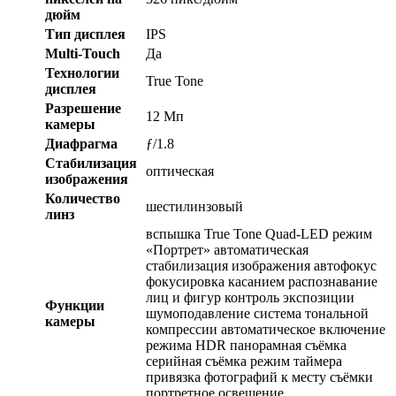
дюйм
Тип дисплея
IPS
Multi-Touch
Да
Технологии
True Tone
дисплея
Разрешение
12 Мп
камеры
Диафрагма
ƒ/1.8
Стабилизация
оптическая
изображения
Количество
шестилинзовый
линз
вспышка True Tone Quad-LED режим
«Портрет» автоматическая
стабилизация изображения автофокус
фокусировка касанием распознавание
лиц и фигур контроль экспозиции
Функции
шумоподавление система тональной
камеры
компрессии автоматическое включение
режима HDR панорамная съёмка
серийная съëмка режим таймера
привязка фотографий к месту съёмки
портретное освещение