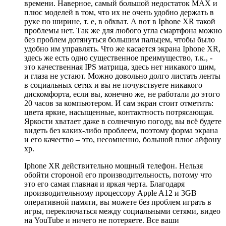
времени. Наверное, самый большой недостаток MAX и
плюс моделей в том, что их не очень удобно держать в
руке по ширине, т. е, в обхват. А вот в Iphone XR такой
проблемы нет. Так же для любого угла смартфона можно
без проблем дотянуться большим пальцем, чтобы было
удобно им управлять. Что же касается экрана Iphone XR,
здесь же есть одно существенное преимущество, т.к., -
это качественная IPS матрица, здесь нет никакого шим,
и глаза не устают. Можно довольно долго листать ленты
в социальных сетях и вы не почувствуете никакого
дискомфорта, если вы, конечно же, не работали до этого
20 часов за компьютером. И сам экран стоит отметить:
цвета яркие, насыщенные, контактность потрясающая.
Яркости хватает даже в солнечную погоду, вы всё будете
видеть без каких-либо проблеем, поэтому форма экрана
и его качество – это, несомненно, большой плюс айфону
хр.
Iphone XR действительно мощный телефон. Нельзя
обойти стороной его производительность, потому что
это его самая главная и яркая черта. Благодаря
производительному процессору Apple A12 и 3GB
оперативной памяти, вы можете без проблем играть в
игры, переключаться между социальными сетями, видео
на YouTube и ничего не потеряете. Все ваши