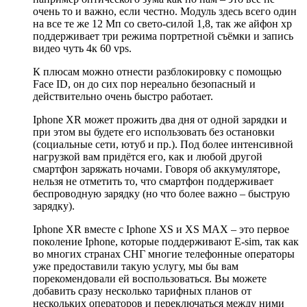
очень то и важно, если честно. Модуль здесь всего один
на все те же 12 Мп со свето-силой 1,8, так же айфон хр
поддерживает три режима портретной съёмки и запись
видео чуть 4к 60 vps.
К плюсам можно отнести разблокировку с помощью
Face ID, он до сих пор нереально безопасный и
действительно очень быстро работает.
Iphone XR может прожить два дня от одной зарядки и
при этом вы будете его использовать без остановки
(социальные сети, ютуб и пр.). Под более интенсивной
нагрузкой вам придётся его, как и любой другой
смартфон заряжать ночами. Говоря об аккумуляторе,
нельзя не отметить то, что смартфон поддерживает
беспроводную зарядку (но что более важно – быструю
зарядку).
Iphone XR вместе с Iphone XS и XS MAX – это первое
поколение Iphone, которые поддерживают E-sim, так как
во многих странах СНГ многие телефонные операторы
уже предоставили такую услугу, мы бы вам
порекомендовали ей воспользоваться. Вы можете
добавить сразу несколько тарифных планов от
нескольких операторов и переключаться между ними