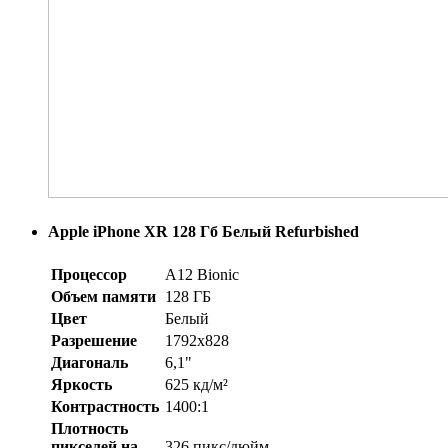
Apple iPhone XR 128 Гб Белый Refurbished
Процессор
A12 Bionic
Объем памяти
128 ГБ
Цвет
Белый
Разрешение
1792x828
Диагональ
6,1"
Яркость
625 кд/м²
Контрастность
1400:1
Плотность
пикселей на
326 пикс/дюйм