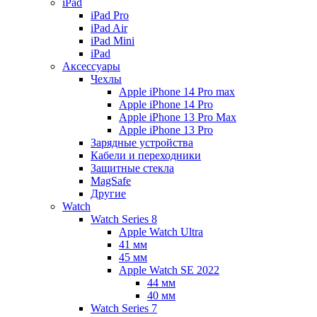
iPad
iPad Pro
iPad Air
iPad Mini
iPаd
Аксессуары
Чехлы
Apple iPhone 14 Pro max
Apple iPhone 14 Pro
Apple iPhone 13 Pro Max
Apple iPhone 13 Pro
Зарядные устройства
Кабели и переходники
Защитные стекла
MagSafe
Другие
Watch
Watch Series 8
Apple Watch Ultra
41 мм
45 мм
Apple Watch SE 2022
44 мм
40 мм
Watch Series 7