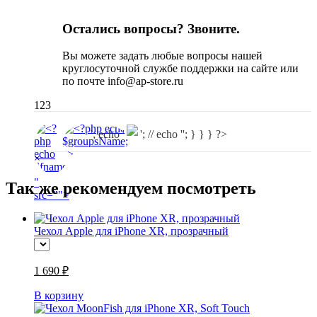
Остались вопросы? Звоните.
Вы можете задать любые вопросы нашей
круглосуточной службе поддержки на сайте или
по почте info@ap-store.ru
123
'; echo '
'; // echo ''; } } } ?>
×
"
Так же рекомендуем посмотреть
src="
">
Чехол Apple для iPhone XR, прозрачный
1 690 ₽
В корзину