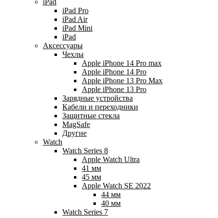
iPad
iPad Pro
iPad Air
iPad Mini
iPаd
Аксессуары
Чехлы
Apple iPhone 14 Pro max
Apple iPhone 14 Pro
Apple iPhone 13 Pro Max
Apple iPhone 13 Pro
Зарядные устройства
Кабели и переходники
Защитные стекла
MagSafe
Другие
Watch
Watch Series 8
Apple Watch Ultra
41 мм
45 мм
Apple Watch SE 2022
44 мм
40 мм
Watch Series 7