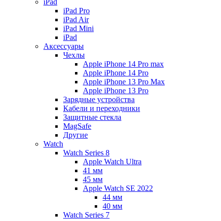
iPad
iPad Pro
iPad Air
iPad Mini
iPаd
Аксессуары
Чехлы
Apple iPhone 14 Pro max
Apple iPhone 14 Pro
Apple iPhone 13 Pro Max
Apple iPhone 13 Pro
Зарядные устройства
Кабели и переходники
Защитные стекла
MagSafe
Другие
Watch
Watch Series 8
Apple Watch Ultra
41 мм
45 мм
Apple Watch SE 2022
44 мм
40 мм
Watch Series 7