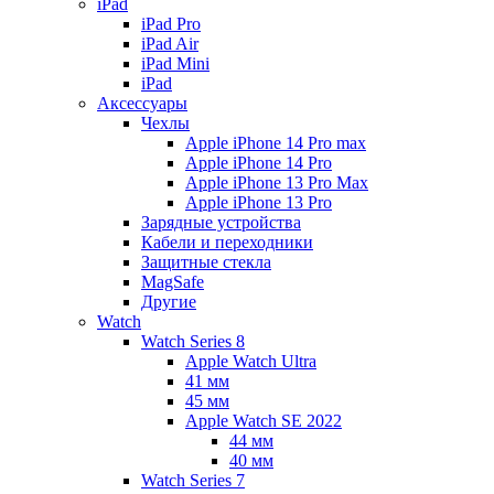
iPad
iPad Pro
iPad Air
iPad Mini
iPаd
Аксессуары
Чехлы
Apple iPhone 14 Pro max
Apple iPhone 14 Pro
Apple iPhone 13 Pro Max
Apple iPhone 13 Pro
Зарядные устройства
Кабели и переходники
Защитные стекла
MagSafe
Другие
Watch
Watch Series 8
Apple Watch Ultra
41 мм
45 мм
Apple Watch SE 2022
44 мм
40 мм
Watch Series 7