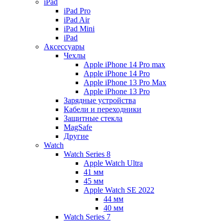
iPad
iPad Pro
iPad Air
iPad Mini
iPаd
Аксессуары
Чехлы
Apple iPhone 14 Pro max
Apple iPhone 14 Pro
Apple iPhone 13 Pro Max
Apple iPhone 13 Pro
Зарядные устройства
Кабели и переходники
Защитные стекла
MagSafe
Другие
Watch
Watch Series 8
Apple Watch Ultra
41 мм
45 мм
Apple Watch SE 2022
44 мм
40 мм
Watch Series 7