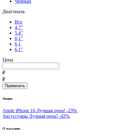
Черный
Диагональ
Все
4,7"
5.4"
6,1"
6,1
6,1"
Цена
₽
₽
Акции
Apple iPhone 16
Лучшая цена!
-23%
Аксуссуары
Лучшая цена!
-42%
О магазине