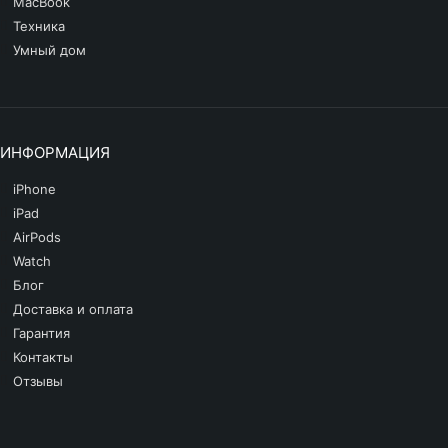
MacBook
iPhone SE 2020
Техника
Умный дом
iPhone XS Max
iPhone XS
iPhone XR
ИНФОРМАЦИЯ
iPhone X
iPhone
iPhone 8 Plus
iPad
AirPods
iPhone 8
Watch
Блог
Другие iPhone
Доставка и оплата
Гарантия
Контакты
Отзывы