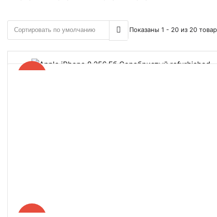
Показаны 1 - 20 из 20 това
−51%
Apple IPhone 8 256 Гб Серебристый Refurbished
16 990 ₽
33 990
В корзину