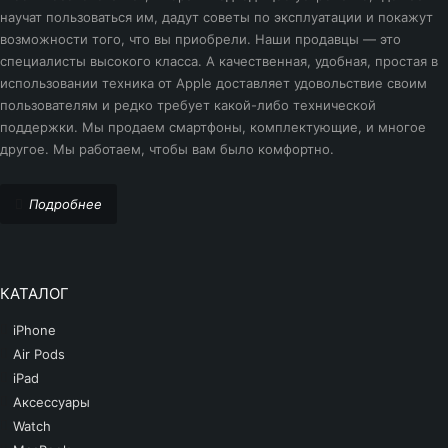
-23%
iPhone 14 Pro
научат пользоваться им, дадут советы по эксплуатации и покажут
6,7"
-42%
iPhone 13 Pro Max
возможности того, что вы приобрели. Наши продавцы — это
iPhone 15
специалисты высокого класса. А качественная, удобная, простая в
iPhone 13 Pro
использовании техника от Apple доставляет удовольствие своим
iPhone 15 Pro
пользователям и редко требует какой-либо технической
iPhone 13
поддержки. Мы продаем смартфоны, комплектующие, и многое
iPhone 16
другое. Мы работаем, чтобы вам было комфортно.
iPhone 13 Mini
iPhone 17
iPhone 12 Pro Max
Подробнее
iPhone SE 2020
iPhone 12 Pro
iPhone 12 Mini
КАТАЛОГ
iPhone 12
iPhone
iPhone 11 Pro Max
Air Pods
iPad
iPhone 11 Pro
Аксессуары
Watch
iPhone 11