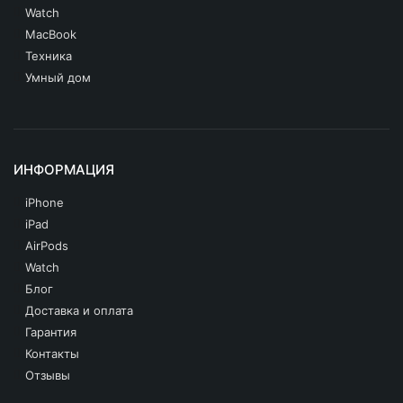
iPhone 11 Pro Max
Watch
MacBook
iPhone 11 Pro
Техника
iPhone 11
Умный дом
iPhone SE 2020
iPhone XS Max
ИНФОРМАЦИЯ
iPhone XS
iPhone
iPhone XR
iPad
AirPods
iPhone X
Watch
iPhone 8 Plus
Блог
Доставка и оплата
iPhone 8
Гарантия
Контакты
Другие iPhone
Отзывы