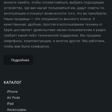
можете прийти, чтобы посоветоваться, выбрать подходящее
iPhone 14 Pro Max
устройство, где вас научат пользоваться им, дадут советы по
iPhone 12 Pro
эксплуатации и покажут возможности того, что вы приобрели.
iPhone 14 Pro
Наши продавцы — это специалисты высокого класса. А
iPhone 14
качественная, удобная, простая в использовании техника от
iPhone 14
iPhone 14 Pro
Apple доставляет удовольствие своим пользователям и редко
iPhone 13 Pro Max
требует какой-либо технической поддержки. Мы продаем
iPhone 15
смартфоны, комплектующие, и многое другое. Мы работаем,
iPhone 13 Pro
чтобы вам было комфортно.
iPhone 15 Pro
iPhone 13
iPhone 16
Подробнее
iPhone 13 Mini
iPhone 17
iPhone 12 Pro Max
iPhone SE 2020
КАТАЛОГ
iPhone 12 Pro
iPhone
iPhone 12 Mini
Air Pods
iPhone 12
iPad
Аксессуары