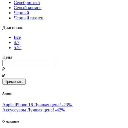
Серебристый
Серый космос
Черный
Черный глянец
Диагональ
Все
4.7
5.5"
Цена
₽
₽
Акции
Apple iPhone 16
Лучшая цена!
-23%
Аксуссуары
Лучшая цена!
-42%
О магазине