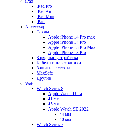
iPad
iPad Pro
iPad Air
iPad Mini
iPаd
Аксессуары
Чехлы
Apple iPhone 14 Pro max
Apple iPhone 14 Pro
Apple iPhone 13 Pro Max
Apple iPhone 13 Pro
Зарядные устройства
Кабели и переходники
Защитные стекла
MagSafe
Другие
Watch
Watch Series 8
Apple Watch Ultra
41 мм
45 мм
Apple Watch SE 2022
44 мм
40 мм
Watch Series 7