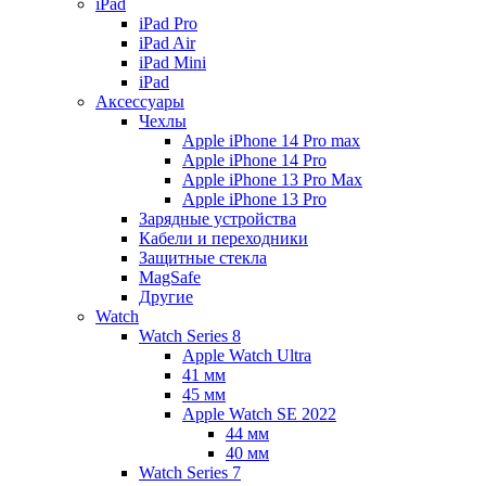
iPad
iPad Pro
iPad Air
iPad Mini
iPаd
Аксессуары
Чехлы
Apple iPhone 14 Pro max
Apple iPhone 14 Pro
Apple iPhone 13 Pro Max
Apple iPhone 13 Pro
Зарядные устройства
Кабели и переходники
Защитные стекла
MagSafe
Другие
Watch
Watch Series 8
Apple Watch Ultra
41 мм
45 мм
Apple Watch SE 2022
44 мм
40 мм
Watch Series 7