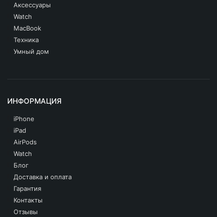
iPhone 12 Mini
Аксессуары
Watch
iPhone 12
MacBook
iPhone 11 Pro Max
Техника
Умный дом
iPhone 11 Pro
iPhone 11
iPhone SE 2020
ИНФОРМАЦИЯ
iPhone XS Max
iPhone
iPad
iPhone XS
AirPods
iPhone XR
Watch
Блог
iPhone X
Доставка и оплата
Гарантия
iPhone 8 Plus
Контакты
iPhone 8
Отзывы