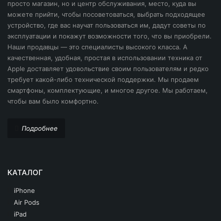
просто магазин, но и центр обслуживания, место, куда вы
iPhone 15
Синий
можете прийти, чтобы посоветоваться, выбрать подходящее
Apple iPhone XS
устройство, где вас научат пользоваться им, дадут советы по
iPhone 14 Plus
Черный
эксплуатации и покажут возможности того, что вы приобрели.
iPhone 12
Наши продавцы — это специалисты высокого класса. А
iPhone 14 Pro Max
iPhone 12 Pro
качественная, удобная, простая в использовании техника от
iPhone 14 Pro
Apple доставляет удовольствие своим пользователям и редко
iPhone 14
требует какой-либо технической поддержки. Мы продаем
iPhone 14
смартфоны, комплектующие, и многое другое. Мы работаем,
iPhone 14 Pro
чтобы вам было комфортно.
iPhone 13 Pro Max
iPhone 15
iPhone 13 Pro
Подробнее
iPhone 15 Pro
iPhone 13
iPhone 16
iPhone 13 Mini
iPhone 17
КАТАЛОГ
iPhone 12 Pro Max
iPhone SE 2020
iPhone
iPhone 12 Pro
Air Pods
iPad