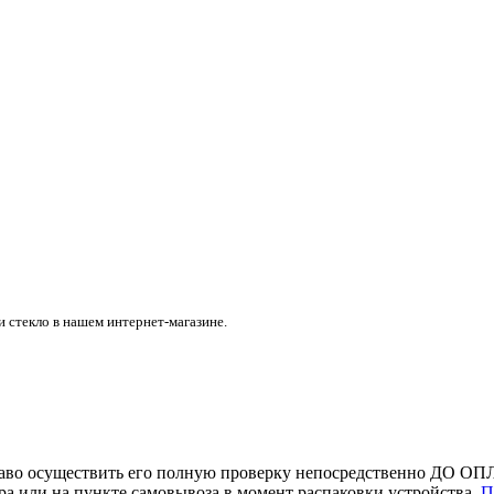
и стекло в нашем интернет-магазине.
раво осуществить его полную проверку непосредственно ДО ОПЛ
 или на пункте самовывоза в момент распаковки устройства.
П