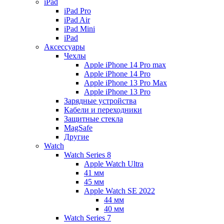
iPad
iPad Pro
iPad Air
iPad Mini
iPаd
Аксессуары
Чехлы
Apple iPhone 14 Pro max
Apple iPhone 14 Pro
Apple iPhone 13 Pro Max
Apple iPhone 13 Pro
Зарядные устройства
Кабели и переходники
Защитные стекла
MagSafe
Другие
Watch
Watch Series 8
Apple Watch Ultra
41 мм
45 мм
Apple Watch SE 2022
44 мм
40 мм
Watch Series 7