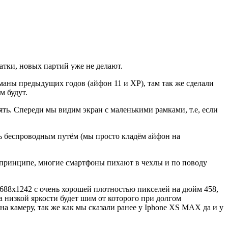
атки, новых партий уже не делают.
гманы предыдущих годов (айфон 11 и ХР), там так же сделали
м будут.
нять. Спереди мы видим экран с маленькими рамками, т.е, если
ать беспроводным путём (мы просто кладём айфон на
 в принципе, многие смартфоны пихают в чехлы и по поводу
 2688х1242 с очень хорошей плотностью пикселей на дюйм 458,
а низкой яркости будет шим от которого при долгом
а камеру, так же как мы сказали ранее у Iphone XS MAX да и у