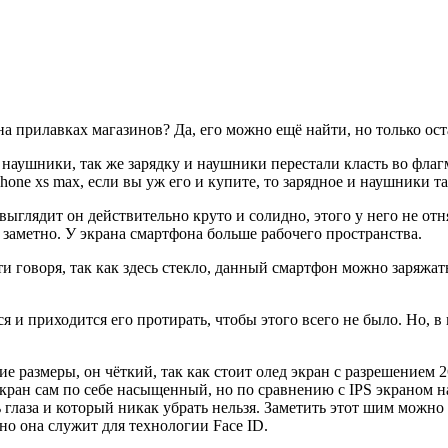
на прилавках магазинов? Да, его можно ещё найти, но только ост
 и наушники, так же зарядку и наушники перестали класть во фла
hone xs max, если вы уж его и купите, то зарядное и наушники та
 выглядит он действительно круто и солидно, этого у него не от
то заметно. У экрана смартфона больше рабочего пространства.
ти говоря, так как здесь стекло, данный смартфон можно заряж
ся и приходится его протирать, чтобы этого всего не было. Но,
шие размеры, он чёткий, так как стоит олед экран с разрешением
 экран сам по себе насыщенный, но по сравнению с IPS экраном н
лаза и который никак убрать нельзя. Заметить этот шим можно н
но она служит для технологии Face ID.