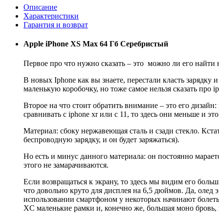
Описание
Характеристики
Гарантия и возврат
Apple iPhone XS Max 64 Гб Серебристый
Первое про что нужно сказать – это можно ли его найти 
В новых Iphone как вы знаете, перестали класть зарядку
маленькую коробочку, но тоже самое нельзя сказать про ip
Второе на что стоит обратить внимание – это его дизайн:
сравнивать с iphone xr или с 11, то здесь они меньше и э
Материал: сбоку нержавеющая сталь и сзади стекло. Кста
беспроводную зарядку, и он будет заряжаться).
Но есть и минус данного материала: он постоянно марает
этого не замарачиваются.
Если возвращаться к экрану, то здесь мы видим его боль
что довольно круто для дисплея на 6,5 дюймов. Да, олед
использовании смартфоном у некоторых начинают болеть г
XC маленькие рамки и, конечно же, большая моно бровь, 