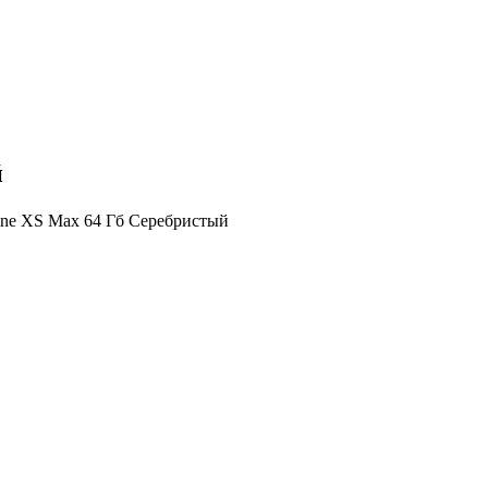
й
one XS Max 64 Гб Серебристый