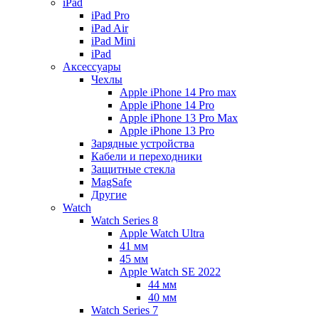
iPad
iPad Pro
iPad Air
iPad Mini
iPаd
Аксессуары
Чехлы
Apple iPhone 14 Pro max
Apple iPhone 14 Pro
Apple iPhone 13 Pro Max
Apple iPhone 13 Pro
Зарядные устройства
Кабели и переходники
Защитные стекла
MagSafe
Другие
Watch
Watch Series 8
Apple Watch Ultra
41 мм
45 мм
Apple Watch SE 2022
44 мм
40 мм
Watch Series 7