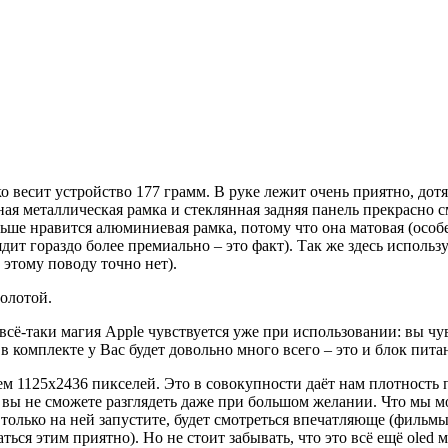
ко весит устройство 177 грамм. В руке лежит очень приятно, дот
я металлическая рамка и стеклянная задняя панель прекрасно с
льше нравится алюминиевая рамка, потому что она матовая (особ
ядит гораздо более премиально – это факт). Так же здесь исполь
этому поводу точно нет).
золотой.
 всё-таки магия Apple чувствуется уже при использовании: вы чу
 в комплекте у Вас будет довольно много всего – это и блок пита
м 1125х2436 пикселей. Это в совокупности даёт нам плотность п
 вы не сможете разглядеть даже при большом желании. Что мы мо
только на ней запустите, будет смотреться впечатляюще (фильмы
ься этим приятно). Но не стоит забывать, что это всё ещё oled м