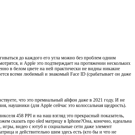
ягиваться до каждого его угла можно без проблем одним
мотрятся, и Apple это подтверждает на протяжении нескольких
енно в белом цвете на ней практически не видны никакие
зуется всеми любимый и знакомый Face ID (срабатывает он даже
вствуете, что это премиальный айфон даже в 2021 году. И не
ния, наушники (для Apple сейчас это колоссальная щедрость).
икселя 458 PPI и на наш взгляд это прекрасный показатель,
жем сказать про oled матрицу в Iphone?Она, конечно, идеальна
, игры, видео с ютуб и социальные сети даже элемент
атрица и действительно шим здесь есть (кто бы и что не