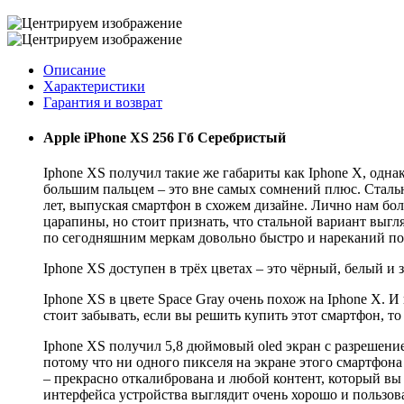
Описание
Характеристики
Гарантия и возврат
Apple iPhone XS 256 Гб Серебристый
Iphone XS получил такие же габариты как Iphone X, одна
большим пальцем – это вне самых сомнений плюс. Стальна
лет, выпуская смартфон в схожем дизайне. Лично нам бо
царапины, но стоит признать, что стальной вариант выгл
по сегодняшним меркам довольно быстро и нареканий по 
Iphone XS доступен в трёх цветах – это чёрный, белый и 
Iphone XS в цвете Space Gray очень похож на Iphone X. И
стоит забывать, если вы решить купить этот смартфон, то
Iphone XS получил 5,8 дюймовый oled экран с разрешение
потому что ни одного пикселя на экране этого смартфона
– прекрасно откалибрована и любой контент, который вы 
интерфейса устройства выглядит очень хорошо и пользоват