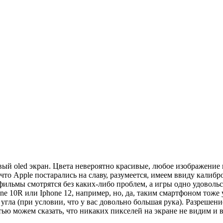
й oled экран. Цвета невероятно красивые, любое изображение 
, что Apple постарались на славу, разумеется, имеем ввиду кали
фильмы смотрятся без каких-либо проблем, а игры одно удоволь
e 10R или Iphone 12, например, но, да, таким смартфоном тоже 
угла (при условии, что у вас довольно большая рука). Разрешени
ью можем сказать, что никаких пикселей на экране не видим и в