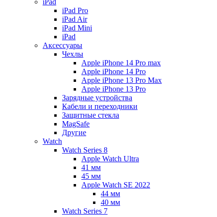
iPad
iPad Pro
iPad Air
iPad Mini
iPаd
Аксессуары
Чехлы
Apple iPhone 14 Pro max
Apple iPhone 14 Pro
Apple iPhone 13 Pro Max
Apple iPhone 13 Pro
Зарядные устройства
Кабели и переходники
Защитные стекла
MagSafe
Другие
Watch
Watch Series 8
Apple Watch Ultra
41 мм
45 мм
Apple Watch SE 2022
44 мм
40 мм
Watch Series 7