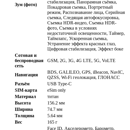
стабилизация, Панорамная съёмка,
Зум (фото)
Покадровая съемка, Портретный
режим, Распознавание лица, Серийная
съемка, Следящая автофокусировка,
Съемка HDR-видео, Съемка HDR-
фото, Съемка в условиях
недостаточной освещенности, Таймер,
Таймлапс, Ускоренная съемка,
Устранение эффекта красных глаз,
Цифровая стабилизация, Эффект боке
Сотовая и
беспроводная
GSM, 2G, 3G, 4G LTE, 5G, VoLTE
сеть
BDS, GALILEO, GPS, iBeacon, NavIC,
Навигация
QZSS, Wi-Fi геолокация, ГЛОНАСС
Разъём
USB Type-C
SIM-карта
eSim only
Материал
титан
Высота
156.2 мм
Ширина
74.7 мм
Толщина
5.64 мм
Вес
165 г
Face ID, Акселерометр, Барометр,