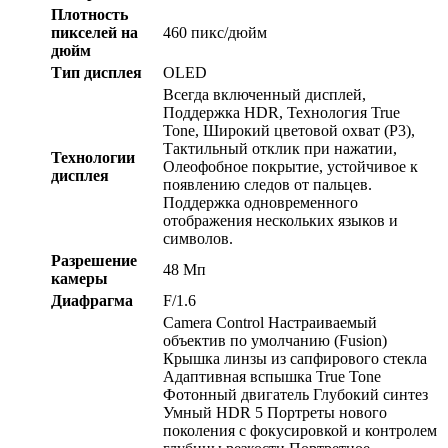
Плотность
пикселей на
460 пикс/дюйм
дюйм
Тип дисплея
OLED
Всегда включенный дисплей,
Поддержка HDR, Технология True
Tone, Широкий цветовой охват (P3),
Тактильный отклик при нажатии,
Технологии
Олеофобное покрытие, устойчивое к
дисплея
появлению следов от пальцев.
Поддержка одновременного
отображения нескольких языков и
символов.
Разрешение
48 Мп
камеры
Диафрагма
F/1.6
Camera Control Настраиваемый
объектив по умолчанию (Fusion)
Крышка линзы из сапфирового стекла
Адаптивная вспышка True Tone
Фотонный двигатель Глубокий синтез
Умный HDR 5 Портреты нового
поколения с фокусировкой и контролем