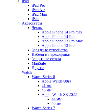
iPad
iPad Pro
iPad Air
iPad Mini
iPаd
Аксессуары
Чехлы
Apple iPhone 14 Pro max
Apple iPhone 14 Pro
Apple iPhone 13 Pro Max
Apple iPhone 13 Pro
Зарядные устройства
Кабели и переходники
Защитные стекла
MagSafe
Другие
Watch
Watch Series 8
Apple Watch Ultra
41 мм
45 мм
Apple Watch SE 2022
44 мм
40 мм
Watch Series 7