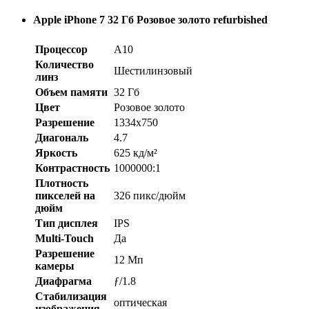
Apple iPhone 7 32 Гб Розовое золото refurbished
Процессор
A10
Количество
Шестилинзовый
линз
Объем памяти
32 Гб
Цвет
Розовое золото
Разрешение
1334x750
Диагональ
4.7
Яркость
625 кд/м²
Контрастность
1000000:1
Плотность
пикселей на
326 пикс/дюйм
дюйм
Тип дисплея
IPS
Multi-Touch
Да
Разрешение
12 Мп
камеры
Диафрагма
ƒ/1.8
Стабилизация
оптическая
изображения