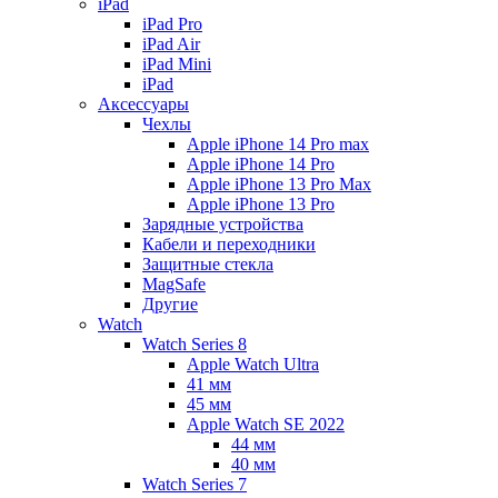
iPad
iPad Pro
iPad Air
iPad Mini
iPаd
Аксессуары
Чехлы
Apple iPhone 14 Pro max
Apple iPhone 14 Pro
Apple iPhone 13 Pro Max
Apple iPhone 13 Pro
Зарядные устройства
Кабели и переходники
Защитные стекла
MagSafe
Другие
Watch
Watch Series 8
Apple Watch Ultra
41 мм
45 мм
Apple Watch SE 2022
44 мм
40 мм
Watch Series 7