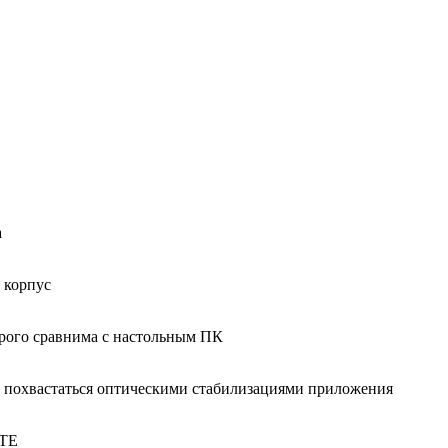
а
й корпус
орого сравнима с настольным ПК
т похвастаться оптическими стабилизациями приложения
LTE