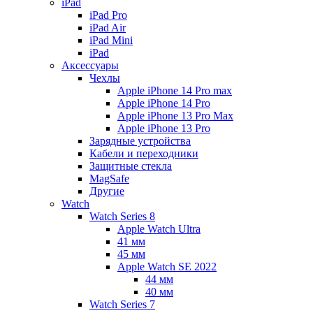
iPad
iPad Pro
iPad Air
iPad Mini
iPаd
Аксессуары
Чехлы
Apple iPhone 14 Pro max
Apple iPhone 14 Pro
Apple iPhone 13 Pro Max
Apple iPhone 13 Pro
Зарядные устройства
Кабели и переходники
Защитные стекла
MagSafe
Другие
Watch
Watch Series 8
Apple Watch Ultra
41 мм
45 мм
Apple Watch SE 2022
44 мм
40 мм
Watch Series 7