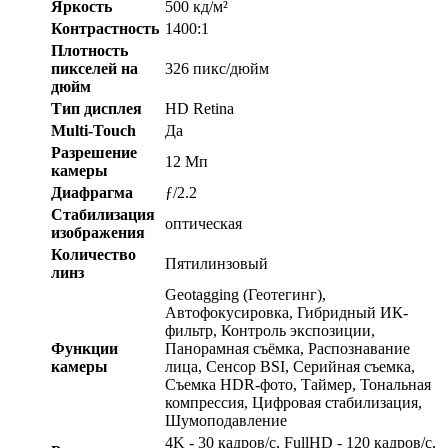
Яркость
500 кд/м²
Контрастность
1400:1
Плотность
пикселей на
326 пикс/дюйм
дюйм
Тип дисплея
HD Retina
Multi-Touch
Да
Разрешение
12 Мп
камеры
Диафрагма
ƒ/2.2
Стабилизация
оптическая
изображения
Количество
Пятилинзовый
линз
Geotagging (Геотегинг),
Автофокусировка, Гибридный ИК-
фильтр, Контроль экспозиции,
Функции
Панорамная съёмка, Распознавание
камеры
лица, Сенсор BSI, Серийная съемка,
Съемка HDR-фото, Таймер, Тональная
компрессия, Цифровая стабилизация,
Шумоподавление
4K - 30 кадров/с, FullHD - 120 кадров/с,