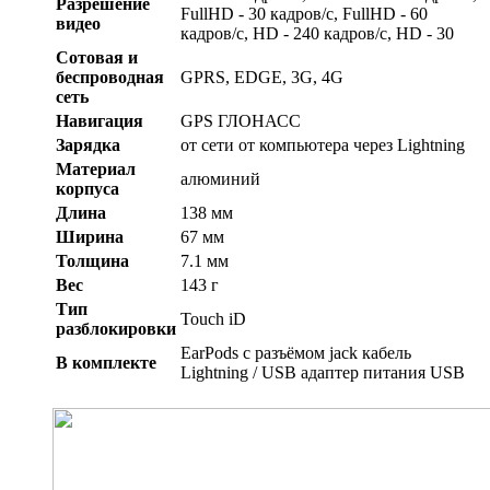
Разрешение
FullHD - 30 кадров/с, FullHD - 60
видео
кадров/с, HD - 240 кадров/с, HD - 30
Сотовая и
беспроводная
GPRS, EDGE, 3G, 4G
сеть
Навигация
GPS ГЛОНАСС
Зарядка
от сети от компьютера через Lightning
Материал
алюминий
корпуса
Длина
138 мм
Ширина
67 мм
Толщина
7.1 мм
Вес
143 г
Тип
Touch iD
разблокировки
EarPods с разъёмом jack кабель
В комплекте
Lightning / USB адаптер питания USB