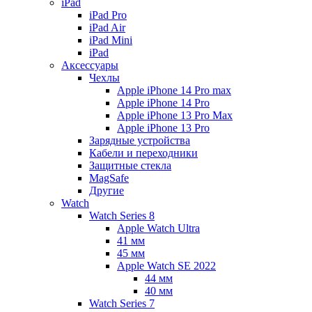
iPad
iPad Pro
iPad Air
iPad Mini
iPаd
Аксессуары
Чехлы
Apple iPhone 14 Pro max
Apple iPhone 14 Pro
Apple iPhone 13 Pro Max
Apple iPhone 13 Pro
Зарядные устройства
Кабели и переходники
Защитные стекла
MagSafe
Другие
Watch
Watch Series 8
Apple Watch Ultra
41 мм
45 мм
Apple Watch SE 2022
44 мм
40 мм
Watch Series 7