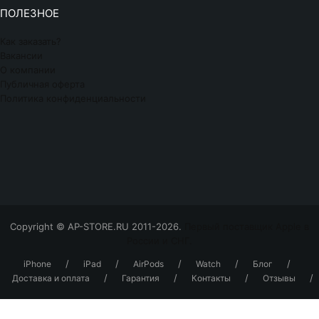
ПОЛЕЗНОЕ
Как заказать?
Вакансии
О компании
Публичная оферта
Политика конфиденциальности
Copyright © AP-STORE.RU 2011-2026.
Первый поставщик Apple в
России и СНГ.
/
/
/
/
/
iPhone
iPad
AirPods
Watch
Блог
/
/
/
/
Доставка и оплата
Гарантия
Контакты
Отзывы