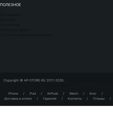
ПОЛЕЗНОЕ
Как заказать?
Вакансии
О компании
Публичная оферта
Политика конфиденциальности
Copyright © AP-STORE.RU 2011-2026.
Первый поставщик Apple в
России и СНГ.
/
/
/
/
/
iPhone
iPad
AirPods
Watch
Блог
/
/
/
/
Доставка и оплата
Гарантия
Контакты
Отзывы