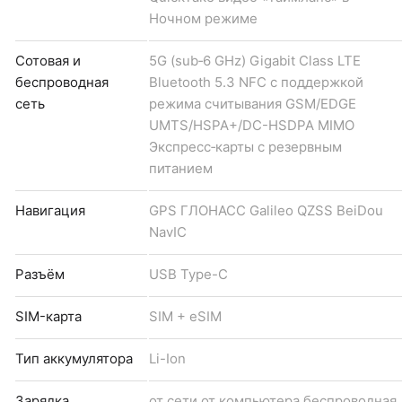
Ночном режиме
Сотовая и
5G (sub‑6 GHz) Gigabit Class LTE
беспроводная
Bluetooth 5.3 NFC с поддержкой
сеть
режима считывания GSM/EDGE
UMTS/​HSPA+/​DC-HSDPA MIMO
Экспресс‑карты с резервным
питанием
Навигация
GPS ГЛОНАСС Galileo QZSS BeiDou
NavIC
Разъём
USB Type-C
SIM-карта
SIM + eSIM
Тип аккумулятора
Li-Ion
Зарядка
от сети от компьютера беспроводная