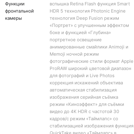
Функции
вспышка Retina Flash функция Smart
фронтальной
HDR 5 технология Photonic Engine
камеры
технология Deep Fusion режим
«Портрет» с улучшенным эффектом
боке и функцией «Глубина»
портретное освещение
анимированные смайлики Animoji и
Memoji ночной режим
фотографические стили формат Apple
ProRAW широкий цветовой диапазон
для фотографий и Live Photos
коррекция искажений объектива
автоматическая стабилизация
изображения серийная съëмка
режим «Киноэффект» для съёмки
видео до 4K HDR с частотой 30
кадров/с режим «Таймлапс» со
стабилизацией изображения функция
QuickTake видео «Таймлапс» в