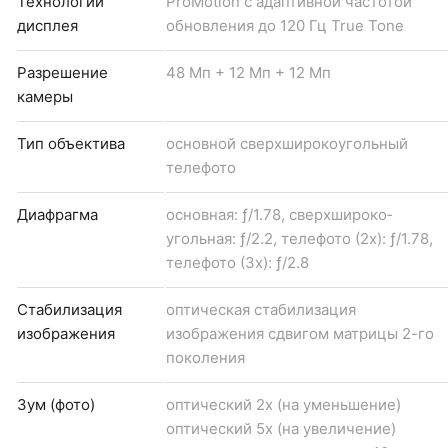
Технологии
ProMotion с адаптивной частотой
дисплея
обновления до 120 Гц True Tone
Разрешение
48 Мп + 12 Мп + 12 Мп
камеры
Тип объектива
основной сверхширокоугольный
телефото
Диафрагма
основная: ƒ/1.78, сверхшироко­
угольная: ƒ/2.2, телефото (2x): ƒ/1.78,
телефото (3x): ƒ/2.8
Стабилизация
оптическая стабилизация
изображения
изображения сдвигом матрицы 2-го
поколения
Зум (фото)
оптический 2x (на уменьшение)
оптический 5x (на увеличение)