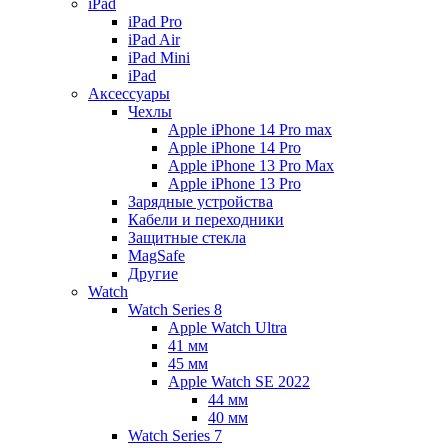
iPad
iPad Pro
iPad Air
iPad Mini
iPаd
Аксессуары
Чехлы
Apple iPhone 14 Pro max
Apple iPhone 14 Pro
Apple iPhone 13 Pro Max
Apple iPhone 13 Pro
Зарядные устройства
Кабели и переходники
Защитные стекла
MagSafe
Другие
Watch
Watch Series 8
Apple Watch Ultra
41 мм
45 мм
Apple Watch SE 2022
44 мм
40 мм
Watch Series 7