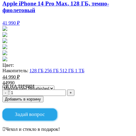
Apple iPhone 14 Pro Max, 128 ГБ, темно-
фиолетовый
41 990 ₽
Цвет:
Накопитель:
128 ГБ
256 ГБ
512 ГБ
1 ТБ
44 990 ₽
44990
В НАЛИЧИИ
Добавить в корзину
Задай вопрос
Чехол и стекло в подарок!