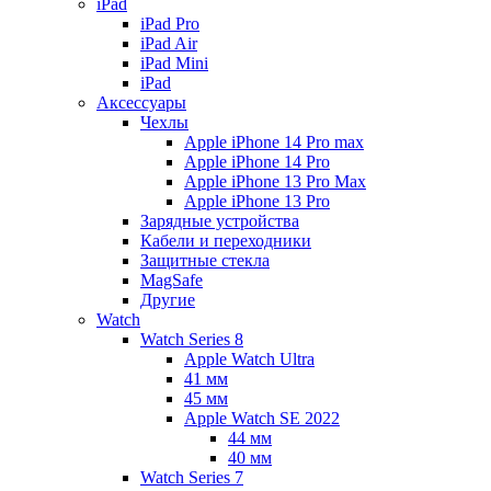
iPad
iPad Pro
iPad Air
iPad Mini
iPаd
Аксессуары
Чехлы
Apple iPhone 14 Pro max
Apple iPhone 14 Pro
Apple iPhone 13 Pro Max
Apple iPhone 13 Pro
Зарядные устройства
Кабели и переходники
Защитные стекла
MagSafe
Другие
Watch
Watch Series 8
Apple Watch Ultra
41 мм
45 мм
Apple Watch SE 2022
44 мм
40 мм
Watch Series 7