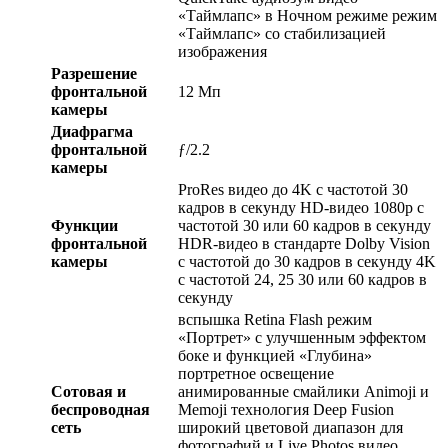
«Таймлапс» в Ночном режиме режим
«Таймлапс» со стабилизацией
изображения
Разрешение
фронтальной
12 Мп
камеры
Диафрагма
фронтальной
ƒ/2.2
камеры
ProRes видео до 4K с частотой 30
кадров в секунду HD-видео 1080p с
Функции
частотой 30 или 60 кадров в секунду
фронтальной
HDR‑видео в стандарте Dolby Vision
камеры
с частотой до 30 кадров в секунду 4K
с частотой 24, 25 30 или 60 кадров в
секунду
вспышка Retina Flash режим
«Портрет» с улучшенным эффектом
боке и функцией «Глубина»
портретное освещение
Сотовая и
анимированные смайлики Animoji и
беспроводная
Memoji технология Deep Fusion
сеть
широкий цветовой диапазон для
фотографий и Live Photos видео