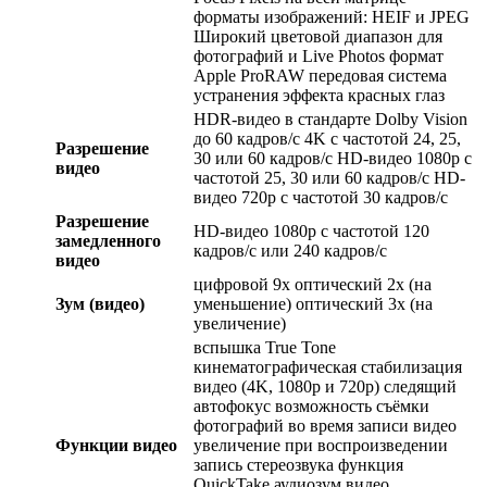
форматы изображений: HEIF и JPEG
Широкий цветовой диапазон для
фотографий и Live Photos формат
Apple ProRAW передовая система
устранения эффекта красных глаз
HDR‑видео в стандарте Dolby Vision
до 60 кадров/ с 4K с частотой 24, 25,
Разрешение
30 или 60 кадров/ с HD-видео 1080p с
видео
частотой 25, 30 или 60 кадров/ с HD-
видео 720p с частотой 30 кадров/ с
Разрешение
HD-видео 1080р c частотой 120
замедленного
кадров/ с или 240 кадров/ с
видео
цифровой 9х оптический 2x (на
Зум (видео)
уменьшение) оптический 3x (на
увеличение)
вспышка True Tone
кинематографическая стабилизация
видео (4K, 1080p и 720p) следящий
автофокус возможность съёмки
фотографий во время записи видео
Функции видео
увеличение при воспроизведении
запись стереозвука функция
QuickTake аудиозум видео