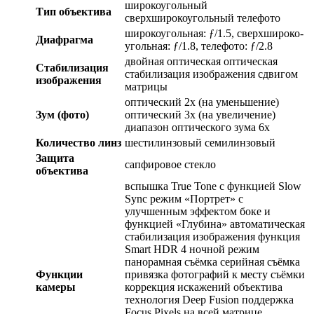
широкоугольный
Тип объектива
сверхширокоугольный телефото
широкоугольная: ƒ/1.5, сверхшироко­
Диафрагма
угольная: ƒ/1.8, телефото: ƒ/2.8
двойная оптическая оптическая
Стабилизация
стабилизация изображения сдвигом
изображения
матрицы
оптический 2x (на уменьшение)
Зум (фото)
оптический 3x (на увеличение)
диапазон оптического зума 6x
Количество линз
шестилинзовый семилинзовый
Защита
сапфировое стекло
объектива
вспышка True Tone с функцией Slow
Sync режим «Портрет» с
улучшенным эффектом боке и
функцией «Глубина» автоматическая
стабилизация изображения функция
Smart HDR 4 ночной режим
панорамная съёмка серийная съëмка
Функции
привязка фотографий к месту съёмки
камеры
коррекция искажений объектива
технология Deep Fusion поддержка
Focus Pixels на всей матрице