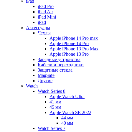
iPad
iPad Pro
iPad Air
iPad Mini
iPаd
Аксессуары
Чехлы
Apple iPhone 14 Pro max
Apple iPhone 14 Pro
Apple iPhone 13 Pro Max
Apple iPhone 13 Pro
Зарядные устройства
Кабели и переходники
Защитные стекла
MagSafe
Другие
Watch
Watch Series 8
Apple Watch Ultra
41 мм
45 мм
Apple Watch SE 2022
44 мм
40 мм
Watch Series 7