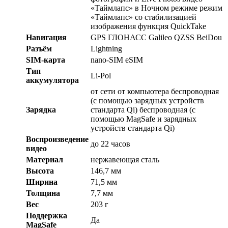
«Таймлапс» в Ночном режиме режим
«Таймлапс» со стабилизацией
изображения функция QuickTake
Навигация
GPS ГЛОНАСС Galileo QZSS BeiDou
Разъём
Lightning
SIM-карта
nano-SIM eSIM
Тип
Li-Pol
аккумулятора
от сети от компьютера беспроводная
(с помощью зарядных устройств
Зарядка
стандарта Qi) беспроводная (с
помощью MagSafe и зарядных
устройств стандарта Qi)
Воспроизведение
до 22 часов
видео
Материал
нержавеющая сталь
Высота
146,7 мм
Ширина
71,5 мм
Толщина
7,7 мм
Вес
203 г
Поддержка
Да
MagSafe