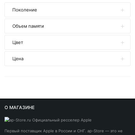
Поколение
Объем памяти
смотреть все
iPhone 16
Цвет
Все
1 ТБ
Цена
Все
256 ГБ
Белый
512 ГБ
Песчаный титановый
₽
₽
Титановый бежевый
О МАГАЗИНЕ
Черный
Первый поставщик Apple в России и СНГ. ap-Store — это не