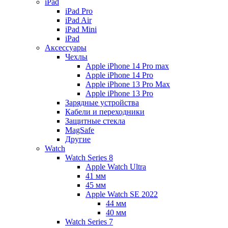
iPad
iPad Pro
iPad Air
iPad Mini
iPаd
Аксессуары
Чехлы
Apple iPhone 14 Pro max
Apple iPhone 14 Pro
Apple iPhone 13 Pro Max
Apple iPhone 13 Pro
Зарядные устройства
Кабели и переходники
Защитные стекла
MagSafe
Другие
Watch
Watch Series 8
Apple Watch Ultra
41 мм
45 мм
Apple Watch SE 2022
44 мм
40 мм
Watch Series 7