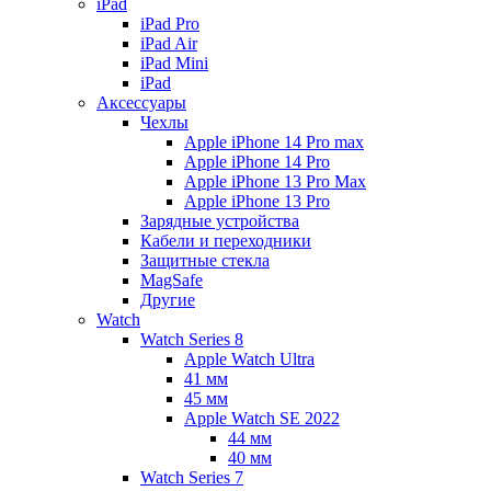
iPad
iPad Pro
iPad Air
iPad Mini
iPаd
Аксессуары
Чехлы
Apple iPhone 14 Pro max
Apple iPhone 14 Pro
Apple iPhone 13 Pro Max
Apple iPhone 13 Pro
Зарядные устройства
Кабели и переходники
Защитные стекла
MagSafe
Другие
Watch
Watch Series 8
Apple Watch Ultra
41 мм
45 мм
Apple Watch SE 2022
44 мм
40 мм
Watch Series 7