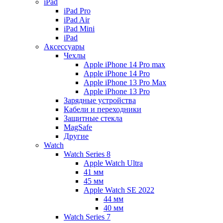
iPad
iPad Pro
iPad Air
iPad Mini
iPаd
Аксессуары
Чехлы
Apple iPhone 14 Pro max
Apple iPhone 14 Pro
Apple iPhone 13 Pro Max
Apple iPhone 13 Pro
Зарядные устройства
Кабели и переходники
Защитные стекла
MagSafe
Другие
Watch
Watch Series 8
Apple Watch Ultra
41 мм
45 мм
Apple Watch SE 2022
44 мм
40 мм
Watch Series 7