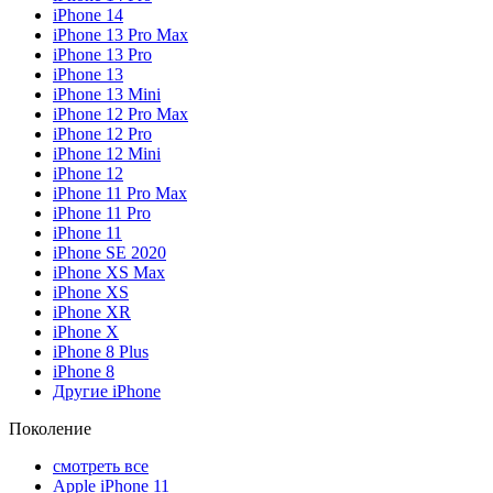
iPhone 14
iPhone 13 Pro Max
iPhone 13 Pro
iPhone 13
iPhone 13 Mini
iPhone 12 Pro Max
iPhone 12 Pro
iPhone 12 Mini
iPhone 12
iPhone 11 Pro Max
iPhone 11 Pro
iPhone 11
iPhone SE 2020
iPhone XS Max
iPhone XS
iPhone XR
iPhone X
iPhone 8 Plus
iPhone 8
Другие iPhone
Поколение
смотреть все
Apple iPhone 11