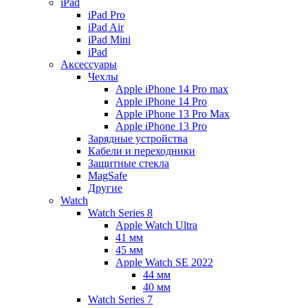
iPad
iPad Pro
iPad Air
iPad Mini
iPаd
Аксессуары
Чехлы
Apple iPhone 14 Pro max
Apple iPhone 14 Pro
Apple iPhone 13 Pro Max
Apple iPhone 13 Pro
Зарядные устройства
Кабели и переходники
Защитные стекла
MagSafe
Другие
Watch
Watch Series 8
Apple Watch Ultra
41 мм
45 мм
Apple Watch SE 2022
44 мм
40 мм
Watch Series 7