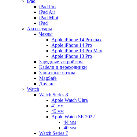
iPad
iPad Pro
iPad Air
iPad Mini
iPаd
Аксессуары
Чехлы
Apple iPhone 14 Pro max
Apple iPhone 14 Pro
Apple iPhone 13 Pro Max
Apple iPhone 13 Pro
Зарядные устройства
Кабели и переходники
Защитные стекла
MagSafe
Другие
Watch
Watch Series 8
Apple Watch Ultra
41 мм
45 мм
Apple Watch SE 2022
44 мм
40 мм
Watch Series 7