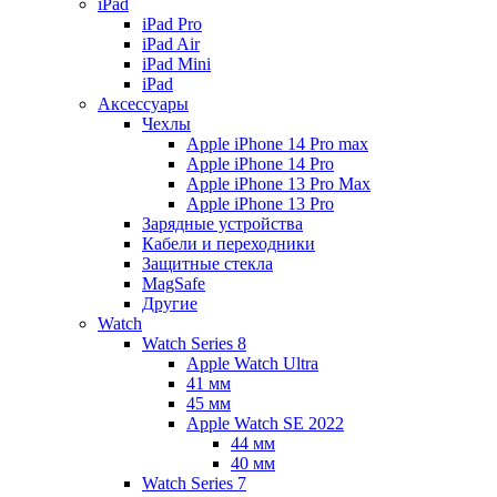
iPad
iPad Pro
iPad Air
iPad Mini
iPаd
Аксессуары
Чехлы
Apple iPhone 14 Pro max
Apple iPhone 14 Pro
Apple iPhone 13 Pro Max
Apple iPhone 13 Pro
Зарядные устройства
Кабели и переходники
Защитные стекла
MagSafe
Другие
Watch
Watch Series 8
Apple Watch Ultra
41 мм
45 мм
Apple Watch SE 2022
44 мм
40 мм
Watch Series 7