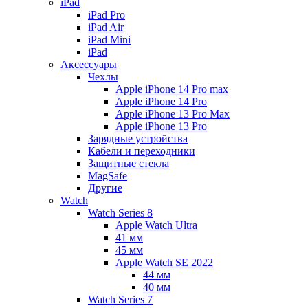
iPad
iPad Pro
iPad Air
iPad Mini
iPаd
Аксессуары
Чехлы
Apple iPhone 14 Pro max
Apple iPhone 14 Pro
Apple iPhone 13 Pro Max
Apple iPhone 13 Pro
Зарядные устройства
Кабели и переходники
Защитные стекла
MagSafe
Другие
Watch
Watch Series 8
Apple Watch Ultra
41 мм
45 мм
Apple Watch SE 2022
44 мм
40 мм
Watch Series 7