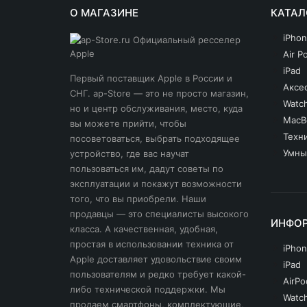
О МАГАЗИНЕ
КАТАЛ
iPho
Air P
iPad
Первый поставщик Apple в России и
Аксе
СНГ. ap-Store — это не просто магазин,
Watc
но и центр обслуживания, место, куда
MacB
вы можете прийти, чтобы
Техн
посоветоваться, выбрать подходящее
Умны
устройство, где вас научат
пользоваться им, дадут советы по
эксплуатации и покажут возможности
того, что вы приобрели. Наши
продавцы — это специалисты высокого
ИНФО
класса. А качественная, удобная,
простая в использовании техника от
iPho
Apple доставляет удовольствие своим
iPad
пользователям и редко требует какой-
AirPo
либо технической поддержки. Мы
Watc
продаем смартфоны, комплектующие,