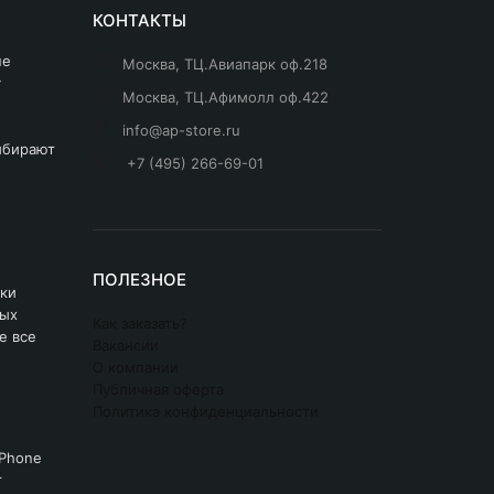
КОНТАКТЫ
не
Москва, ТЦ.Авиапарк оф.218
у
Москва, ТЦ.Афимолл оф.422
info@ap-store.ru
ыбирают
+7 (495) 266-69-01
ПОЛЕЗНОЕ
ки
рых
Как заказать?
е все
Вакансии
О компании
Публичная оферта
Политика конфиденциальности
iPhone
т