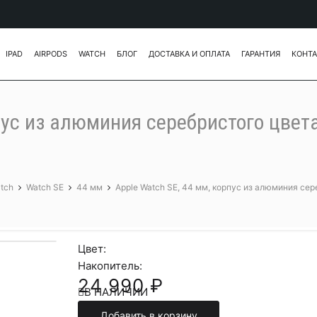
IPAD
AIRPODS
WATCH
БЛОГ
ДОСТАВКА И ОПЛАТА
ГАРАНТИЯ
КОНТ
рпус из алюминия серебристого цве
tch
Watch SE
44 мм
Apple Watch SE, 44 мм, корпус из алюминия се
Цвет:
Накопитель:
24 990 ₽
В НАЛИЧИИ
Добавить в корзину