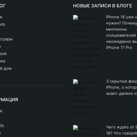
ОГ
НОВЫЕ ЗАПИСИ В БЛОГЕ
ne
iPhone 18 уже 
нужен? Почем
ods
миллионы
пользователей
ссуары
неожиданно в
h
iPhone 17 Pro
ook
ика
й дом
3 скрытые фиш
iPhone, о кото
знают далеко н
РМАЦИЯ
ne
ds
Чего ждать от 
h
18? Что говоря