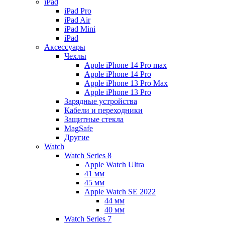
iPad
iPad Pro
iPad Air
iPad Mini
iPаd
Аксессуары
Чехлы
Apple iPhone 14 Pro max
Apple iPhone 14 Pro
Apple iPhone 13 Pro Max
Apple iPhone 13 Pro
Зарядные устройства
Кабели и переходники
Защитные стекла
MagSafe
Другие
Watch
Watch Series 8
Apple Watch Ultra
41 мм
45 мм
Apple Watch SE 2022
44 мм
40 мм
Watch Series 7