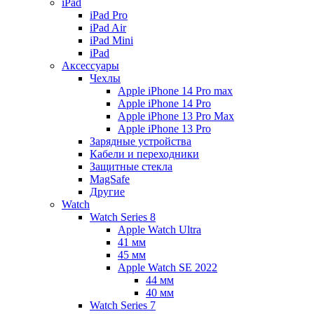
iPad
iPad Pro
iPad Air
iPad Mini
iPаd
Аксессуары
Чехлы
Apple iPhone 14 Pro max
Apple iPhone 14 Pro
Apple iPhone 13 Pro Max
Apple iPhone 13 Pro
Зарядные устройства
Кабели и переходники
Защитные стекла
MagSafe
Другие
Watch
Watch Series 8
Apple Watch Ultra
41 мм
45 мм
Apple Watch SE 2022
44 мм
40 мм
Watch Series 7