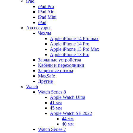
iPad
iPad Pro
iPad Air
iPad Mini
iPаd
Аксессуары
Чехлы
Apple iPhone 14 Pro max
Apple iPhone 14 Pro
Apple iPhone 13 Pro Max
Apple iPhone 13 Pro
Зарядные устройства
Кабели и переходники
Защитные стекла
MagSafe
Другие
Watch
Watch Series 8
Apple Watch Ultra
41 мм
45 мм
Apple Watch SE 2022
44 мм
40 мм
Watch Series 7