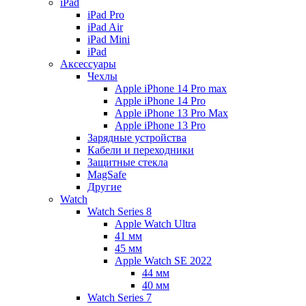
iPad
iPad Pro
iPad Air
iPad Mini
iPаd
Аксессуары
Чехлы
Apple iPhone 14 Pro max
Apple iPhone 14 Pro
Apple iPhone 13 Pro Max
Apple iPhone 13 Pro
Зарядные устройства
Кабели и переходники
Защитные стекла
MagSafe
Другие
Watch
Watch Series 8
Apple Watch Ultra
41 мм
45 мм
Apple Watch SE 2022
44 мм
40 мм
Watch Series 7