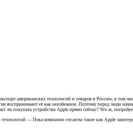
спорт американских технологий и товаров в Россию, в том числе
гие воспринимают её как неизбежное. Поэтому перед люди начин
ит ли покупать устройства Apple прямо сейчас? Что ж, попробуем
х технологий — Пока компании гиганты такие как Apple заинтерс