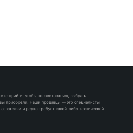
жете прийти, чтобы посоветоваться, выбрать
то вы приобрели. Наши продавцы — это специалисты
льзователям и редко требует какой-либо технической