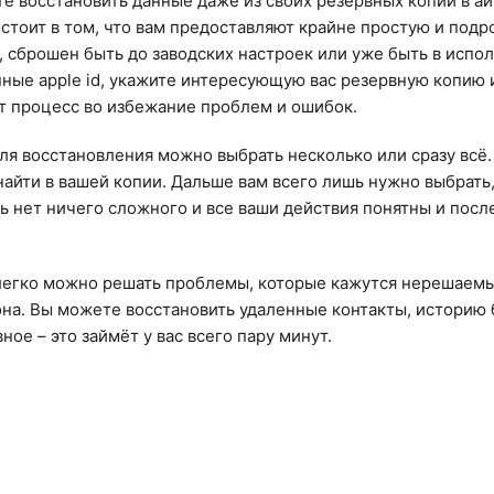
те восстановить данные даже из своих резервных копий в а
остоит в том, что вам предоставляют крайне простую и по
 сброшен быть до заводских настроек или уже быть в испол
нные apple id, укажите интересующую вас резервную копию 
т процесс во избежание проблем и ошибок.
для восстановления можно выбрать несколько или сразу всё
найти в вашей копии. Дальше вам всего лишь нужно выбрать,
сь нет ничего сложного и все ваши действия понятны и пос
 легко можно решать проблемы, которые кажутся нерешаемым
на. Вы можете восстановить удаленные контакты, историю б
ное – это займёт у вас всего пару минут.