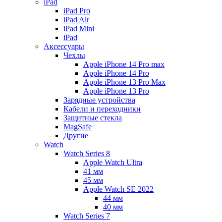
iPad
iPad Pro
iPad Air
iPad Mini
iPаd
Аксессуары
Чехлы
Apple iPhone 14 Pro max
Apple iPhone 14 Pro
Apple iPhone 13 Pro Max
Apple iPhone 13 Pro
Зарядные устройства
Кабели и переходники
Защитные стекла
MagSafe
Другие
Watch
Watch Series 8
Apple Watch Ultra
41 мм
45 мм
Apple Watch SE 2022
44 мм
40 мм
Watch Series 7