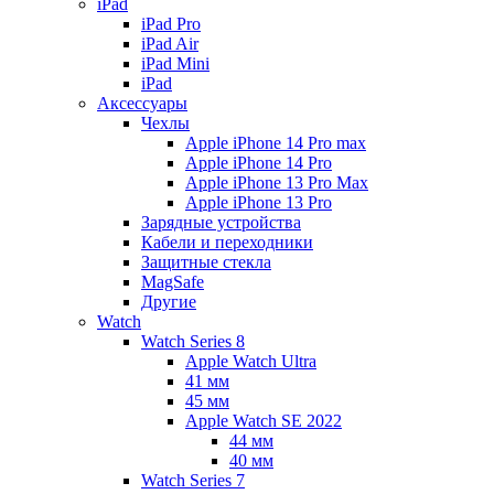
iPad
iPad Pro
iPad Air
iPad Mini
iPаd
Аксессуары
Чехлы
Apple iPhone 14 Pro max
Apple iPhone 14 Pro
Apple iPhone 13 Pro Max
Apple iPhone 13 Pro
Зарядные устройства
Кабели и переходники
Защитные стекла
MagSafe
Другие
Watch
Watch Series 8
Apple Watch Ultra
41 мм
45 мм
Apple Watch SE 2022
44 мм
40 мм
Watch Series 7