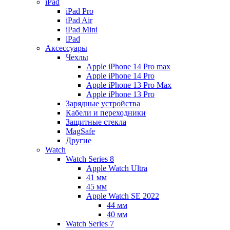
iPad
iPad Pro
iPad Air
iPad Mini
iPаd
Аксессуары
Чехлы
Apple iPhone 14 Pro max
Apple iPhone 14 Pro
Apple iPhone 13 Pro Max
Apple iPhone 13 Pro
Зарядные устройства
Кабели и переходники
Защитные стекла
MagSafe
Другие
Watch
Watch Series 8
Apple Watch Ultra
41 мм
45 мм
Apple Watch SE 2022
44 мм
40 мм
Watch Series 7