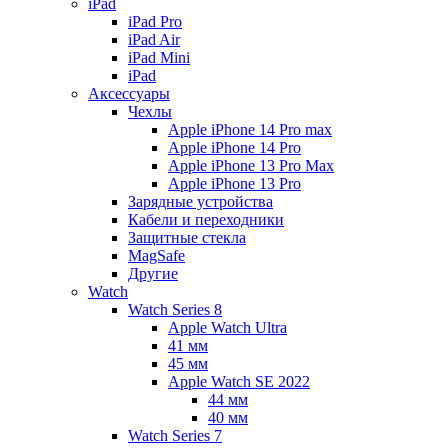
iPad
iPad Pro
iPad Air
iPad Mini
iPаd
Аксессуары
Чехлы
Apple iPhone 14 Pro max
Apple iPhone 14 Pro
Apple iPhone 13 Pro Max
Apple iPhone 13 Pro
Зарядные устройства
Кабели и переходники
Защитные стекла
MagSafe
Другие
Watch
Watch Series 8
Apple Watch Ultra
41 мм
45 мм
Apple Watch SE 2022
44 мм
40 мм
Watch Series 7