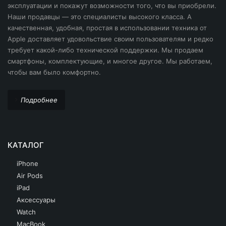
6,1"
эксплуатации и покажут возможности того, что вы приобрели.
iPhone 14 Pro
Наши продавцы — это специалисты высокого класса. А
iPhone 14
6,5"
качественная, удобная, простая в использовании техника от
iPhone 14
iPhone 14 Pro
Apple доставляет удовольствие своим пользователям и редко
6,7"
iPhone 13 Pro Max
требует какой-либо технической поддержки. Мы продаем
iPhone 15
смартфоны, комплектующие, и многое другое. Мы работаем,
iPhone 13 Pro
чтобы вам было комфортно.
iPhone 15 Pro
iPhone 13
iPhone 16
Подробнее
iPhone 13 Mini
iPhone 17
iPhone 12 Pro Max
iPhone SE 2020
КАТАЛОГ
iPhone 12 Pro
iPhone
iPhone 12 Mini
Air Pods
iPhone 12
iPad
Аксессуары
iPhone 11 Pro Max
Watch
MacBook