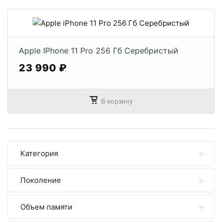
Apple IPhone 11 Pro 256 Гб Серебристый
23 990 ₽
В корзину
Категория
Поколение
iPhone 17 Pro Max
iPhone 17 Pro
Объем памяти
смотреть все