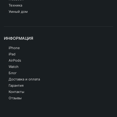
iPhone 11 Pro
Техника
iPhone 11
Умный дом
iPhone SE 2020
iPhone XS Max
ИНФОРМАЦИЯ
iPhone XS
iPhone
iPhone XR
iPad
AirPods
iPhone X
Watch
iPhone 8 Plus
Блог
Доставка и оплата
iPhone 8
Гарантия
Контакты
Другие iPhone
Отзывы