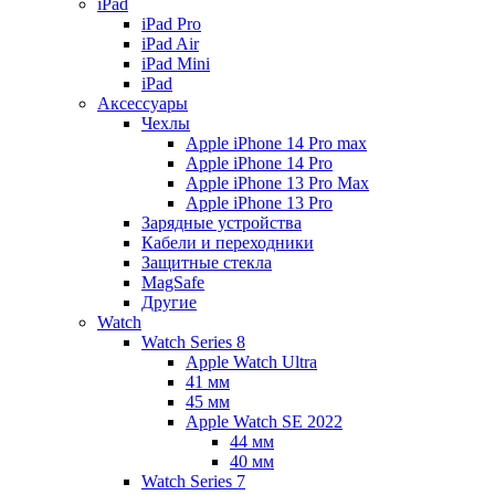
iPad
iPad Pro
iPad Air
iPad Mini
iPаd
Аксессуары
Чехлы
Apple iPhone 14 Pro max
Apple iPhone 14 Pro
Apple iPhone 13 Pro Max
Apple iPhone 13 Pro
Зарядные устройства
Кабели и переходники
Защитные стекла
MagSafe
Другие
Watch
Watch Series 8
Apple Watch Ultra
41 мм
45 мм
Apple Watch SE 2022
44 мм
40 мм
Watch Series 7